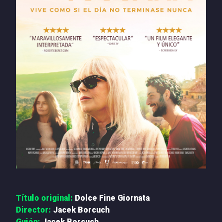
PRENSA
NOTICIAS
QUIÉNES SOMOS
CONTACTO
Título original:
Dolce Fine Giornata
Director:
Jacek Borcuch
Guión:
Jacek Borcuch