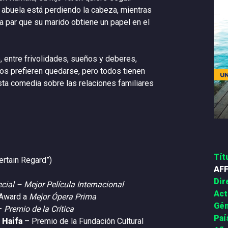
u abuela está perdiendo la cabeza, mientras
 la par que su marido obtiene un papel en el
, entre frivolidades, sueños y deberes,
os prefieren quedarse, pero todos tienen
ta comedia sobre las relaciones familiares
Tít
ertain Regard”)
AFF
Dir
ial – Mejor Película Internacional
Act
Award a
Mejor Ópera Prima
Gén
–
Premio de la Crítica
Paí
 Haifa
– Premio de la Fundación Cultural