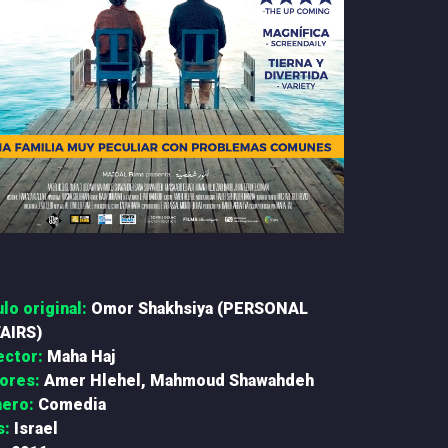
ulo original:
Omor Shakhsiya (PERSONAL
AIRS)
ector:
Maha Haj
ores:
Amer Hlehel, Mahmoud Shawahdeh
ero:
Comedia
s:
Israel