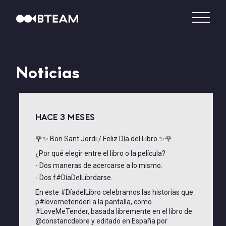
Noticias
HACE 3 MESES
DISTRIBUCIÓN
🌹✨ Bon Sant Jordi / Feliz Día del Libro ✨🌹
¿Por qué elegir entre el libro o la película?
PRODUCCIÓN
- Dos maneras de acercarse a lo mismo.
- Dos f
#DíaDelLibr
darse.
VIDEO – VOD
En este #DíadelLibro celebramos las historias que
p
#lovemetender
l a la pantalla, como
CATÁLOGO
#LoveMeTender, basada libremente en el libro de
@constancdebre y editado en España por