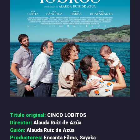
PRENSA
NOTICIAS
QUIÉNES SOMOS
CONTACTO
Título original:
CINCO LOBITOS
Director:
Alauda Ruiz de Azúa
Guión:
Alauda Ruiz de Azúa
Productores:
Encanta Films, Sayaka