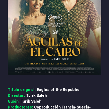
PRENSA
NOTICIAS
QUIÉNES SOMOS
CONTACTO
Título original:
Eagles of the Republic
Director:
Tarik Saleh
Guión:
Tarik Saleh
Productores:
Coproducción Francia-Suecia-