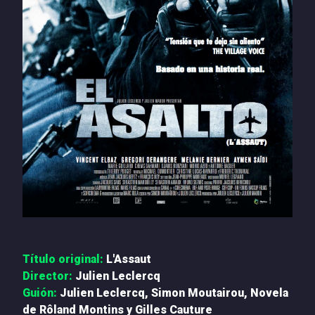
PRENSA
NOTICIAS
QUIÉNES SOMOS
CONTACTO
Título original:
L'Assaut
Director:
Julien Leclercq
Guión:
Julien Leclercq, Simon Moutairou, Novela
de Rôland Montins y Gilles Cauture