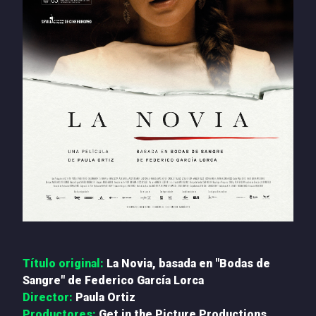
PRENSA
NOTICIAS
QUIÉNES SOMOS
CONTACTO
Título original:
La Novia, basada en "Bodas de
Sangre" de Federico García Lorca
Director:
Paula Ortiz
Productores:
Get in the Picture Productions,