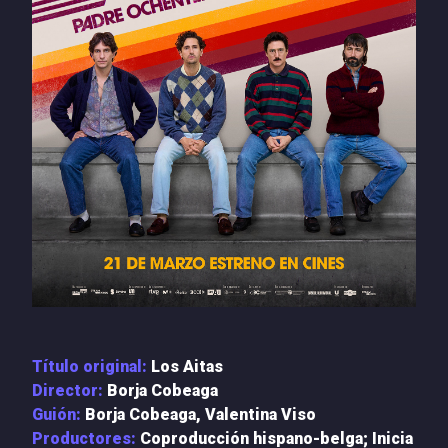
PRENSA
NOTICIAS
QUIÉNES SOMOS
CONTACTO
Título original:
Los Aitas
Director:
Borja Cobeaga
Guión:
Borja Cobeaga, Valentina Viso
Productores:
Coproducción hispano-belga; Inicia